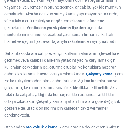
gerekmektedir. Ev akarı veya mayt olarak bilinen organizmaların
yaşaması ve üremesinin önüne geçmek, ancak bu şekilde mümkün
olmaktadır. Aksi halde uzun süre yıkama yapılmayan yataklarda,
vücut için alerjik reaksiyonlar gösterme konusu gündeme
gelmektedir.
Yenibosna yatak yıkama fiyatları
açısından
müşterilerini memnun edecek bütçeler sunan firmamız, kaliteli
hizmet ve uygun fiyat avantajlarıyla rakiplerinden ayrışmaktadır.
Daha ufak odalara sahip evler için kullanım alanlarını işlevsel hale
getirmek veya kalabalık ailelerin yatak ihtiyacını karşılamak için
kullanılan çekyatların ise, oturma grupları ve koltuklara nazaran
daha sık yıkanma ihtiyacı ortaya çıkmaktadır.
Çekyat yıkama
işlemi
ise koltuk yıkamadan biraz daha farklıdır. Açılma kısımlarının ve
çekyatın iç kısmının yıkanmasına özellikle dikkat edilmelidir. Aksi
takdirde çekyat açıldığında kumaş renkleri arasında farklılıklar
ortaya çıkacaktır. Çekyat yıkama fiyatları firmalara göre değişiklik
gösterse de, ufacık bir indirim için kaliteden taviz vermemek
gerekmektedir.
Öte yandan
oto koltuk yıkama
işlemi; aracına değer veren kişilerin