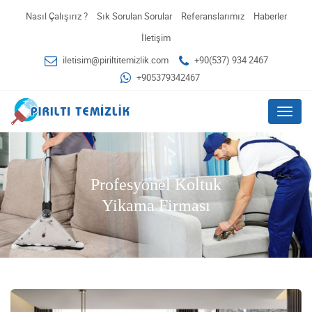
Nasıl Çalışırız ?
Sık Sorulan Sorular
Referanslarımız
Haberler
İletişim
iletisim@piriltitemizlik.com
+90(537) 934 2467
+905379342467
Menu
Profesyonel Koltuk
Yikama Firması