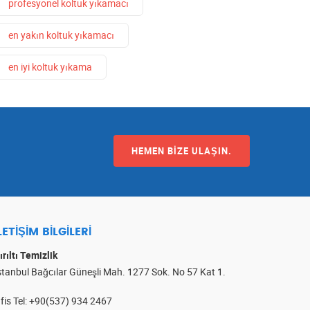
profesyonel koltuk yıkamacı
en yakın koltuk yıkamacı
en iyi koltuk yıkama
HEMEN BIZE ULAŞIN.
LETIŞIM BILGILERI
ırıltı Temizlik
stanbul Bağcılar Güneşli Mah. 1277 Sok. No 57 Kat 1.
fis Tel
:
+90(537) 934 2467