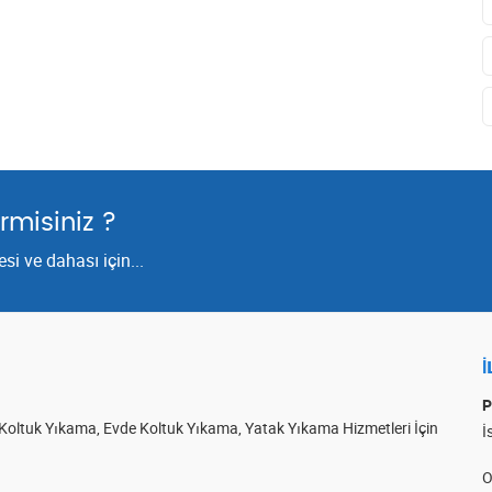
rmisiniz ?
i ve dahası için...
İ
P
aç Koltuk Yıkama, Evde Koltuk Yıkama, Yatak Yıkama Hizmetleri İçin
İ
O