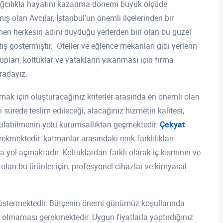
 bağcılıkla hayatını kazanma dönemi büyük ölçüde
ış olan Avcılar, İstanbul’un önemli ilçelerinden bir
men herkesin adını duyduğu yerlerden biri olan bu güzel
ış göstermiştir. Oteller ve eğlence mekanları gibi yerlerin
rupları, koltuklar ve yatakların yıkanması için firma
uradayız.
mak için oluşturacağınız kriterler arasında en önemli olan
sürede teslim edileceği, alacağınız hizmetin kalitesi,
bulabilmenin yolu kurumsallıktan geçmektedir.
Çekyat
ekmektedir. katmanlar arasındaki renk farklılıkları
ol açmaktadır. Koltuklardan farklı olarak iç kısmının ve
an bu ürünler için, profesyonel cihazlar ve kimyasal
 göstermektedir. Bütçenin önemi günümüz koşullarında
t olmaması gerekmektedir. Uygun fiyatlarla yaptırdığınız