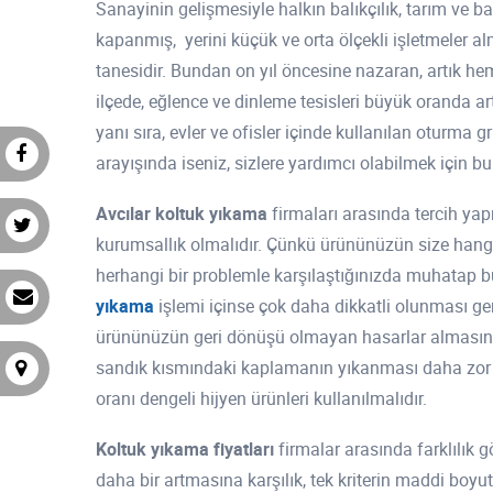
Sanayinin gelişmesiyle halkın balıkçılık, tarım ve
kapanmış, yerini küçük ve orta ölçekli işletmeler alm
tanesidir. Bundan on yıl öncesine nazaran, artık he
ilçede, eğlence ve dinleme tesisleri büyük oranda art
yanı sıra, evler ve ofisler içinde kullanılan oturma g
arayışında iseniz, sizlere yardımcı olabilmek için b
Avcılar koltuk yıkama
firmaları arasında tercih yap
kurumsallık olmalıdır. Çünkü ürününüzün size hangi 
herhangi bir problemle karşılaştığınızda muhatap 
yıkama
işlemi içinse çok daha dikkatli olunması ger
ürününüzün geri dönüşü olmayan hasarlar almasına y
sandık kısmındaki kaplamanın yıkanması daha zor ol
oranı dengeli hijyen ürünleri kullanılmalıdır.
Koltuk yıkama fiyatları
firmalar arasında farklılık
daha bir artmasına karşılık, tek kriterin maddi boyu