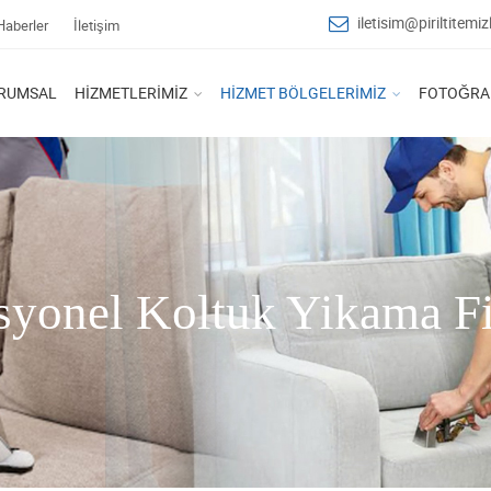
iletisim@piriltitemi
Haberler
İletişim
RUMSAL
HIZMETLERIMIZ
HIZMET BÖLGELERIMIZ
FOTOĞRAF
syonel Koltuk Yikama F