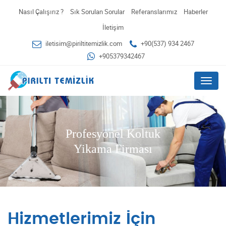
Nasıl Çalışırız ?
Sık Sorulan Sorular
Referanslarımız
Haberler
İletişim
iletisim@piriltitemizlik.com
+90(537) 934 2467
+905379342467
Menu
Profesyonel Koltuk
Yikama Firması
Hizmetlerimiz İçin