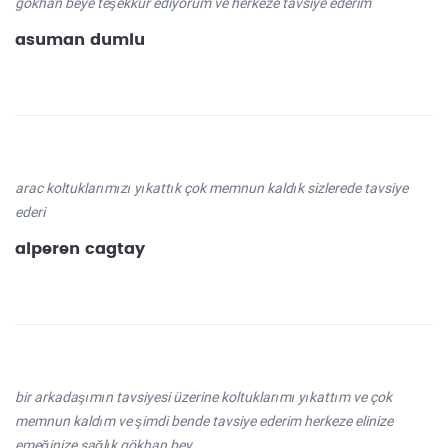
gökhan beye teşekkür ediyorum ve herkeze tavsiye ederim
asuman dumlu
arac koltuklarımızı yıkattık çok memnun kaldık sizlerede tavsiye
ederi
alperen cagtay
bir arkadaşımın tavsiyesi üzerine koltuklarımı yıkattım ve çok
memnun kaldım ve şimdi bende tavsiye ederim herkeze elinize
emeğinize sağlık gökhan bey